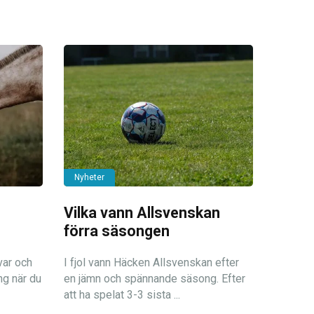
Nyheter
Vilka vann Allsvenskan
förra säsongen
svar och
I fjol vann Häcken Allsvenskan efter
ng när du
en jämn och spännande säsong. Efter
att ha spelat 3-3 sista ...