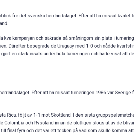
blick för det svenska herrlandslaget. Efter att ha missat kvalet t
and.
la kvalkampanjen och säkrade så småningom sin plats i turnerin
en. Därefter besegrade de Uruguay med 1-0 och nådde kvartsfina
jort en stark insats under hela turneringen och hade visat att de
herrlandslaget. Efter att ha missat turneringen 1986 var Sverige f
 Rica, följt av 1-1 mot Skottland. I den sista gruppspelsmatche
e Colombia och Ryssland innan de slutligen slogs ut av de bliva
ll final fyra och det var ett tecken på vad som skulle komma att