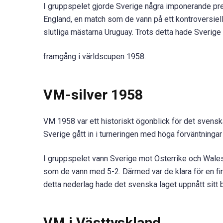
I gruppspelet gjorde Sverige några imponerande pre
England, en match som de vann på ett kontroversiell
slutliga mästarna Uruguay. Trots detta hade Sverig
framgång i världscupen 1958.
VM-silver 1958
VM 1958 var ett historiskt ögonblick för det svens
Sverige gått in i turneringen med höga förväntningar
I gruppspelet vann Sverige mot Österrike och Wales 
som de vann med 5-2. Därmed var de klara för en fi
detta nederlag hade det svenska laget uppnått sitt
VM i Västtyskland