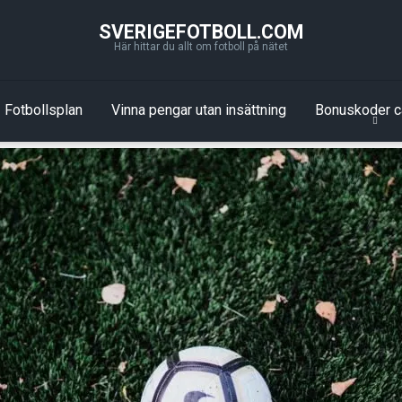
SVERIGEFOTBOLL.COM
Här hittar du allt om fotboll på nätet
Fotbollsplan
Vinna pengar utan insättning
Bonuskoder c