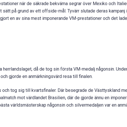
stationer när de säkrade bekväma segrar över Mexiko och Italien
t sätt på grund av ett offside-mål. Tyvärr slutade deras kampan
e gjort en av sina mest imponerande VM-prestationer och det lad
ka herrlandslaget, då de tog sin första VM-medalj någonsin. Und
 och gjorde en anmärkningsvärd resa till finalen.
och tog sig till kvartsfinaler. Där besegrade de Västtyskland me
nalmatch mot värdlandet Brasilien, där de gjorde ännu en impone
 bästa världsmästerskap någonsin och silvermedaljen var en anmä