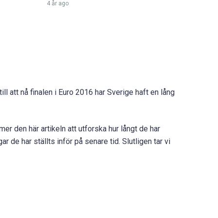
4 år ago
ll att nå finalen i Euro 2016 har Sverige haft en lång
mer den här artikeln att utforska hur långt de har
e har ställts inför på senare tid. Slutligen tar vi