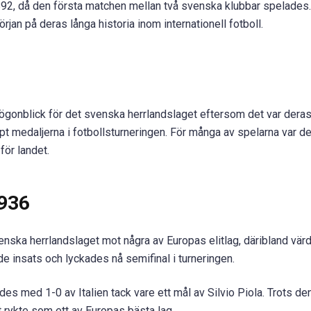
92, då den första matchen mellan två svenska klubbar spelades. 
an på deras långa historia inom internationell fotboll.
 ögonblick för det svenska herrlandslaget eftersom det var deras
t medaljerna i fotbollsturneringen. För många av spelarna var de
för landet.
1936
nska herrlandslaget mot några av Europas elitlag, däribland värdl
insats och lyckades nå semifinal i turneringen.
es med 1-0 av Italien tack vare ett mål av Silvio Piola. Trots d
t rykte som ett av Europas bästa lag.