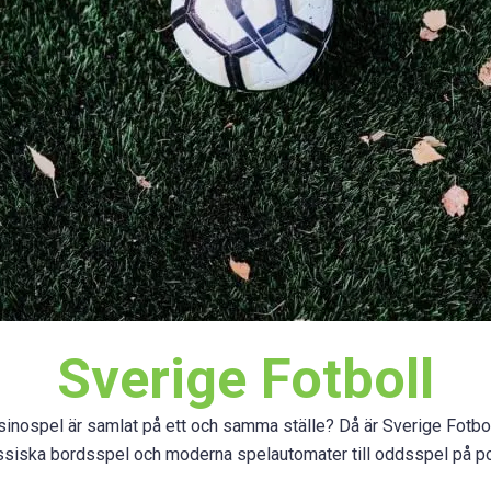
Sverige Fotboll
inospel är samlat på ett och samma ställe? Då är Sverige Fotboll hi
klassiska bordsspel och moderna spelautomater till oddsspel på p