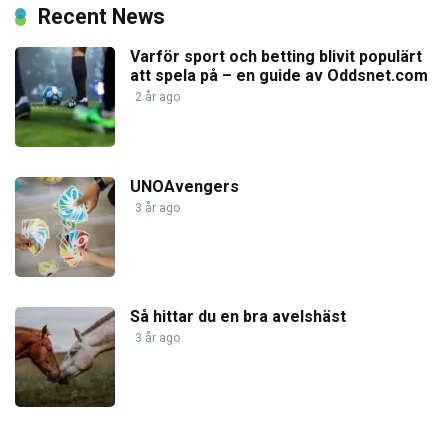
Recent News
Varför sport och betting blivit populärt
att spela på – en guide av Oddsnet.com
2 år ago
UNOAvengers
3 år ago
Så hittar du en bra avelshäst
3 år ago