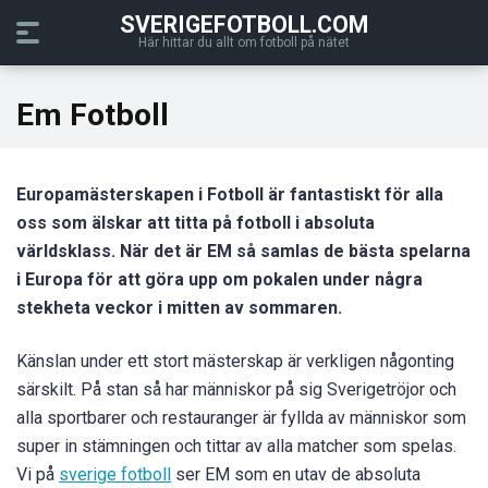
SVERIGEFOTBOLL.COM
Här hittar du allt om fotboll på nätet
Em Fotboll
Europamästerskapen i Fotboll är fantastiskt för alla
oss som älskar att titta på fotboll i absoluta
världsklass. När det är EM så samlas de bästa spelarna
i Europa för att göra upp om pokalen under några
stekheta veckor i mitten av sommaren.
Känslan under ett stort mästerskap är verkligen någonting
särskilt. På stan så har människor på sig Sverigetröjor och
alla sportbarer och restauranger är fyllda av människor som
super in stämningen och tittar av alla matcher som spelas.
Vi på
sverige fotboll
ser EM som en utav de absoluta