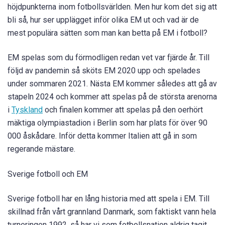
höjdpunkterna inom fotbollsvärlden. Men hur kom det sig att
bli så, hur ser upplägget inför olika EM ut och vad är de
mest populära sätten som man kan betta på EM i fotboll?
EM spelas som du förmodligen redan vet var fjärde år. Till
följd av pandemin så sköts EM 2020 upp och spelades
under sommaren 2021. Nästa EM kommer således att gå av
stapeln 2024 och kommer att spelas på de största arenorna
i
Tyskland
och finalen kommer att spelas på den oerhört
mäktiga olympiastadion i Berlin som har plats för över 90
000 åskådare. Inför detta kommer Italien att gå in som
regerande mästare.
Sverige fotboll och EM
Sverige fotboll har en lång historia med att spela i EM. Till
skillnad från vårt grannland Danmark, som faktiskt vann hela
turneringen 1992, så har vi som fotbollsnation aldrig tagit