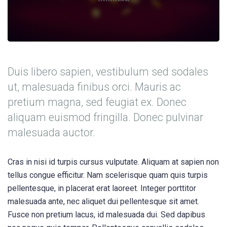
Duis libero sapien, vestibulum sed sodales
ut, malesuada finibus orci. Mauris ac
pretium magna, sed feugiat ex. Donec
aliquam euismod fringilla. Donec pulvinar
malesuada auctor.
Cras in nisi id turpis cursus vulputate. Aliquam at sapien non
tellus congue efficitur. Nam scelerisque quam quis turpis
pellentesque, in placerat erat laoreet. Integer porttitor
malesuada ante, nec aliquet dui pellentesque sit amet.
Fusce non pretium lacus, id malesuada dui. Sed dapibus