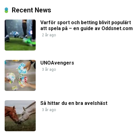
Recent News
Varför sport och betting blivit populärt
att spela på – en guide av Oddsnet.com
2 år ago
UNOAvengers
3 år ago
Så hittar du en bra avelshäst
3 år ago