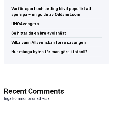
Varför sport och betting blivit populärt att
spela på – en guide av Oddsnet.com
UNOAvengers
Så hittar du en bra avelshäst
Vilka vann Allsvenskan förra säsongen
Hur många byten får man göra i fotboll?
Recent Comments
Inga kommentarer att visa.