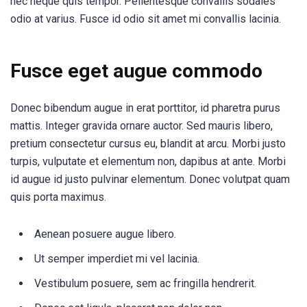
nec neque quis tempor. Pellentesque convallis sodales
odio at varius. Fusce id odio sit amet mi convallis lacinia.
Fusce eget augue commodo
Donec bibendum augue in erat porttitor, id pharetra purus
mattis. Integer gravida ornare auctor. Sed mauris libero,
pretium consectetur cursus eu, blandit at arcu. Morbi justo
turpis, vulputate et elementum non, dapibus at ante. Morbi
id augue id justo pulvinar elementum. Donec volutpat quam
quis porta maximus.
Aenean posuere augue libero.
Ut semper imperdiet mi vel lacinia.
Vestibulum posuere, sem ac fringilla hendrerit.