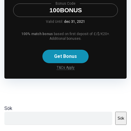
Bonus Code
100BONUS
Valid Until:
dec 31, 2021
100% match bonus
based on first deposit of £/$/€20+.
Additional bonuses.
Get Bonus
T&Cs Apply
Sök
Sök