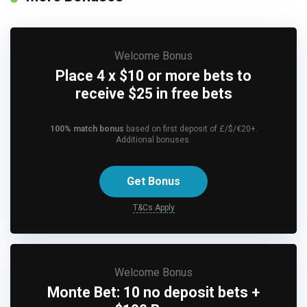
Welcome Bonus
Place 4 x $10 or more bets to
receive $25 in free bets
100% match bonus
based on first deposit of £/$/€20+.
Additional bonuses.
Get Bonus
T&Cs Apply
Welcome Bonus
Monte Bet: 10 no deposit bets +