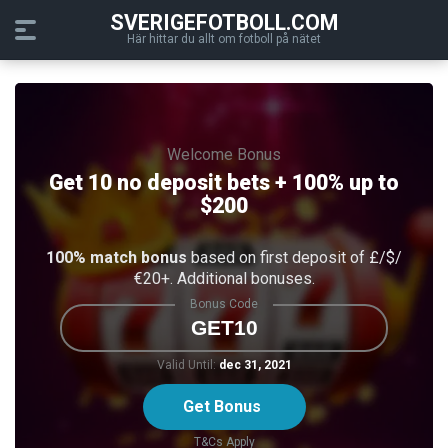
SVERIGEFOTBOLL.COM
Här hittar du allt om fotboll på nätet
Welcome Bonus
Get 10 no deposit bets + 100% up to
$200
100% match bonus
based on first deposit of £/$/
€20+. Additional bonuses.
Bonus Code
GET10
Valid Until:
dec 31, 2021
Get Bonus
T&Cs Apply